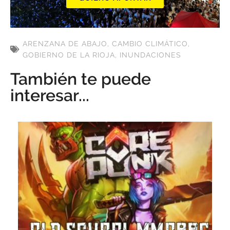
ARENZANA DE ABAJO
,
CAMBIO CLIMÁTICO
,
GOBIERNO DE LA RIOJA
,
INUNDACIONES
También te puede
interesar...