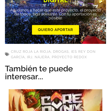
DIGITAL
Ayúdanos a hacer que este proyecto, el proyecto
de todos, siga adelante. Con tu aportación es
posible.
QUIERO APORTAR
CRUZ ROJA LA RIOJA
,
DROGAS
,
IES REY DON
GARCÍA
,
IRJ
,
NÁJERA
,
PROYECTO REDOX
También te puede
interesar...