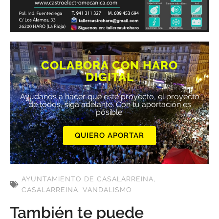
COLABORA CON HARO
DIGITAL
Ayúdanos a hacer que este proyecto, el proyecto
de todos, siga adelante. Con tu aportación es
posible.
QUIERO APORTAR
AYUNTAMIENTO DE CASALARREINA
,
CASALARREINA
,
VANDALISMO
También te puede