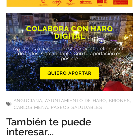
COLABORA CON HARO
DIGITAL
Ayúdanos a hacer que este proyecto, el proyecto
de todos, siga adelante. Con tu aportación es
posible.
QUIERO APORTAR
ANGUCIANA
,
AYUNTAMIENTO DE HARO
,
BRIONES
,
CARLOS MENA
,
PASEOS SALUDABLES
También te puede
interesar...