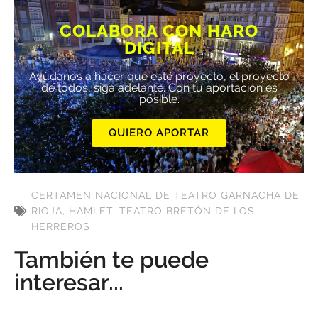
COLABORA CON HARO
DIGITAL
Ayúdanos a hacer que este proyecto, el proyecto
de todos, siga adelante. Con tu aportación es
posible.
QUIERO APORTAR
CERTAMEN NACIONAL DE TEATRO GARNACHA DE
RIOJA
,
HAMLET
,
TEATRO BRETÓN DE LOS
HERREROS
También te puede
interesar...