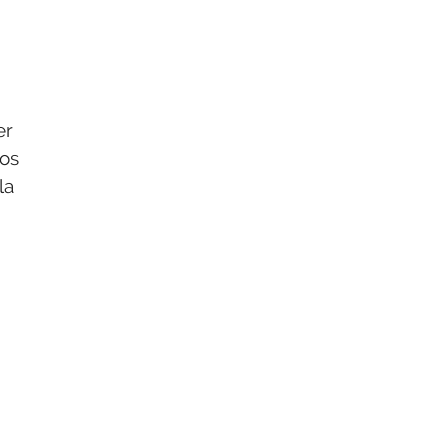
er
ros
la