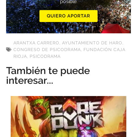
posible.
QUIERO APORTAR
ARANTXA CARRERO
,
AYUNTAMIENTO DE HARO
,
CONGRESO DE PSICODRAMA
,
FUNDACIÓN CAJA
RIOJA
,
PSICODRAMA
También te puede
interesar...