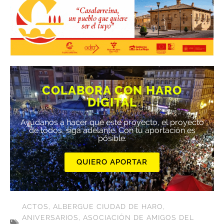
COLABORA CON HARO
DIGITAL
Ayúdanos a hacer que este proyecto, el proyecto
de todos, siga adelante. Con tu aportación es
posible.
QUIERO APORTAR
ACTOS
,
ALBERGUE CIUDAD DE HARO
,
ANIVERSARIOS
,
ASOCIACIÓN DE AMIGOS DEL