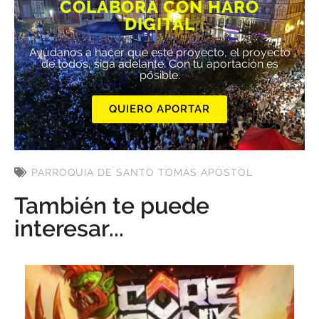
COLABORA CON HARO
DIGITAL
Ayúdanos a hacer que este proyecto, el proyecto
de todos, siga adelante. Con tu aportación es
posible.
QUIERO APORTAR
PARROQUIA DE SANTO TOMÁS APÓSTOL
También te puede
interesar...