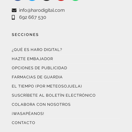
SECCIONES
¿QUÉ ES HARO DIGITAL?
HAZTE EMBAJADOR
OPCIONES DE PUBLICIDAD
FARMACIAS DE GUARDIA
EL TIEMPO (POR METEOSOJUELA)
SUSCRÍBETE AL BOLETÍN ELECTRÓNICO
COLABORA CON NOSOTROS
¡WASAPÉANOS!
CONTACTO
AUDITADO POR OJD INTERACTIVA
Este medio digital
ha certificado sus datos de audiencia
a través de
OJD Interactiva
con el apoyo del
Gobierno