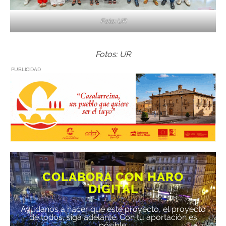
Foto: UR
Fotos: UR
PUBLICIDAD
COLABORA CON HARO
DIGITAL
Ayúdanos a hacer que este proyecto, el proyecto
de todos, siga adelante. Con tu aportación es
posible.