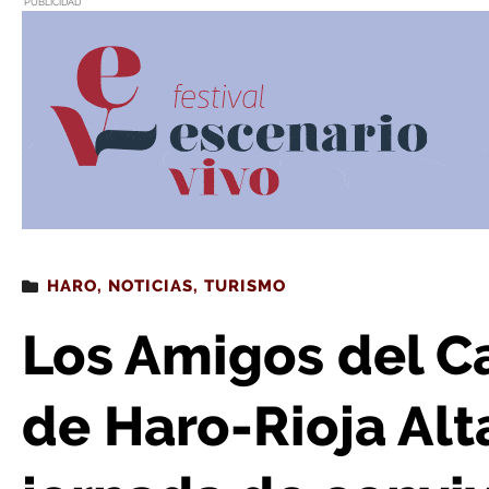
PUBLICIDAD
Estás leyendo
: Los Amigos del Camino de Santiago de Haro-Rioja Alta disfru
HARO
,
NOTICIAS
,
TURISMO
Los Amigos del C
de Haro-Rioja Alt