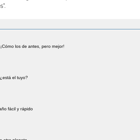
s”.
¡Cómo los de antes, pero mejor!
¿está el tuyo?
año fácil y rápido
e otro planeta