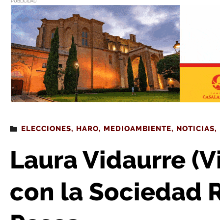
PUBLICIDAD
Estás leyendo
: Laura Vidaurre (Vinea Haro) se reúne con l
ELECCIONES
,
HARO
,
MEDIOAMBIENTE
,
NOTICIAS
,
Laura Vidaurre (V
con la Sociedad R