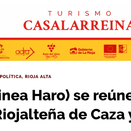
a Sociedad Riojalteña de Caza y Pesca
POLÍTICA
,
RIOJA ALTA
inea Haro) se reún
iojalteña de Caza 