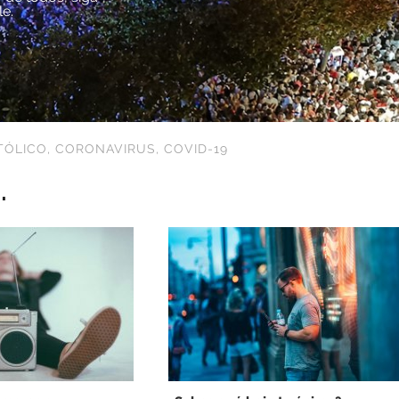
le.
TÓLICO
,
CORONAVIRUS
,
COVID-19
.