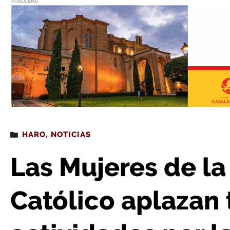
PUBLICIDAD
Estás leyendo
: Las Mujeres de la Vega y el Círculo Católico apl
HARO
,
NOTICIAS
Las Mujeres de la
Católico aplazan 