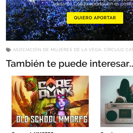
adelante. Con tu aportación es posib
QUIERO APORTAR
ASOCIACIÓN DE MUJERES DE LA VEGA
,
CÍRCULO CA
También te puede interesar..