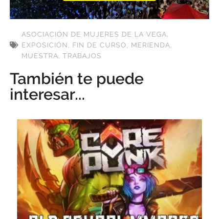
ASOCIACIÓN DE MUJERES DE LA VEGA
,
EXPOSICIÓN
,
FIN DE CURSO
,
MERIENDA
,
MUESTRA
,
TRABAJOS
También te puede
interesar...