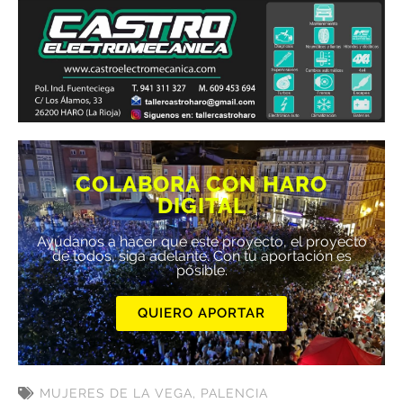
COLABORA CON HARO
DIGITAL
Ayúdanos a hacer que este proyecto, el proyecto
de todos, siga adelante. Con tu aportación es
posible.
QUIERO APORTAR
MUJERES DE LA VEGA
,
PALENCIA