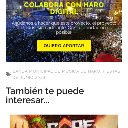
COLABORA CON HARO
DIGITAL
Ayúdanos a hacer que este proyecto, el proyecto
de todos, siga adelante. Con tu aportación es
posible.
QUIERO APORTAR
BANDA MUNICIPAL DE MÚSICA DE HARO
,
FIESTAS
DE JUNIO 2026
También te puede
interesar...