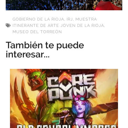
GOBIERNO DE LA RIOJA
,
IRJ
,
MUESTRA
ITINERANTE DE ARTE JOVEN DE LA RIOJA
,
MUSEO DEL TORREÓN
También te puede
interesar...