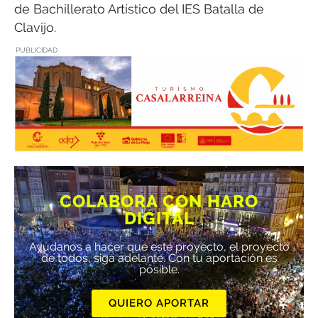
de Bachillerato Artístico del IES Batalla de
Clavijo.
PUBLICIDAD
COLABORA CON HARO
DIGITAL
Ayúdanos a hacer que este proyecto, el proyecto
de todos, siga adelante. Con tu aportación es
posible.
QUIERO APORTAR