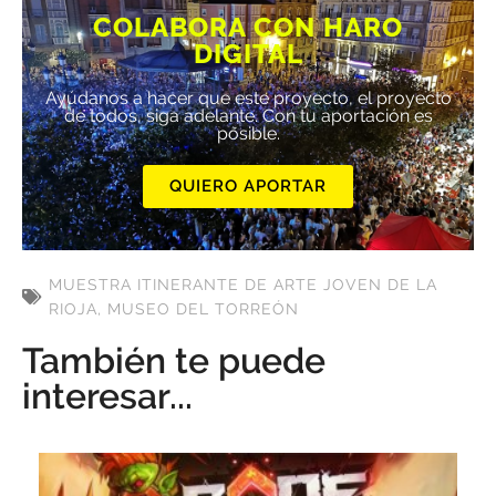
COLABORA CON HARO
DIGITAL
Ayúdanos a hacer que este proyecto, el proyecto
de todos, siga adelante. Con tu aportación es
posible.
QUIERO APORTAR
MUESTRA ITINERANTE DE ARTE JOVEN DE LA
RIOJA
,
MUSEO DEL TORREÓN
También te puede
interesar...