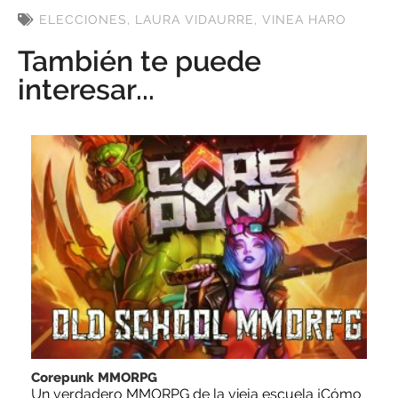
ELECCIONES
,
LAURA VIDAURRE
,
VINEA HARO
También te puede
interesar...
Corepunk MMORPG
Un verdadero MMORPG de la vieja escuela ¡Cómo