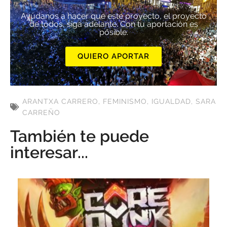
Ayúdanos a hacer que este proyecto, el proyecto
de todos, siga adelante. Con tu aportación es
posible.
QUIERO APORTAR
ARANTXA CARRERO
,
FEMINISMO
,
IGUALDAD
,
SARA
CARREÑO
También te puede
interesar...