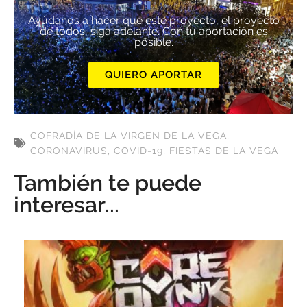
Ayúdanos a hacer que este proyecto, el proyecto
de todos, siga adelante. Con tu aportación es
posible.
QUIERO APORTAR
COFRADÍA DE LA VIRGEN DE LA VEGA
,
CORONAVIRUS
,
COVID-19
,
FIESTAS DE LA VEGA
También te puede
interesar...