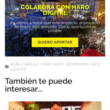
COLABORA CON HARO
DIGITAL
Ayúdanos a hacer que este proyecto, el proyecto
de todos, siga adelante. Con tu aportación es
posible.
QUIERO APORTAR
ALBA CABALLO
,
HARO FIGHT
,
KICKBOXING
,
NICO
CORTÉS
También te puede
interesar...