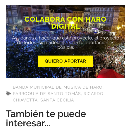
COLABORA CON HARO
DIGITAL
Ayúdanos a hacer que este proyecto, el proyecto
de todos, siga adelante. Con tu aportación es
posible.
QUIERO APORTAR
BANDA MUNICIPAL DE MÚSICA DE HARO
,
PARROQUIA DE SANTO TOMÁS
,
RICARDO
CHIAVETTA
,
SANTA CECILIA
También te puede
interesar...