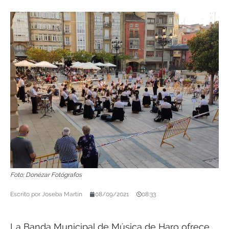
Foto: Donézar Fotógrafos
Escrito por
Joseba Martín
08/09/2021
08:33
La Banda Municipal de Música de Haro ofrece