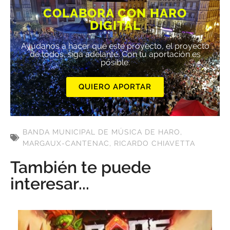
COLABORA CON HARO
DIGITAL
Ayúdanos a hacer que este proyecto, el proyecto
de todos, siga adelante. Con tu aportación es
posible.
QUIERO APORTAR
BANDA MUNICIPAL DE MÚSICA DE HARO
,
MARGAUX-CANTENAC
,
RICARDO CHIAVETTA
También te puede
interesar...