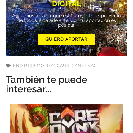
DIGITAL
Ayúdanos a hacer que este proyecto, el proyecto
de todos, siga adelante. Con tu aportación es
posible.
QUIERO APORTAR
ENOTURISMO
,
MARGAUX-CANTENAC
También te puede
interesar...