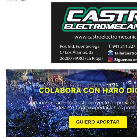
COLABORA CON HARO DI
Ayúdanos a hacer que este proyecto, el proyecto
adelante. Con tu aportación es posib
QUIERO APORTAR