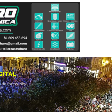
GITAL
 de todos, siga
le.