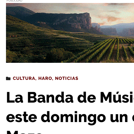
PUBLICIDAD
Estás leyendo
: La Banda de Música de Haro ofrece este
CULTURA
,
HARO
,
NOTICIAS
La Banda de Músi
este domingo un 