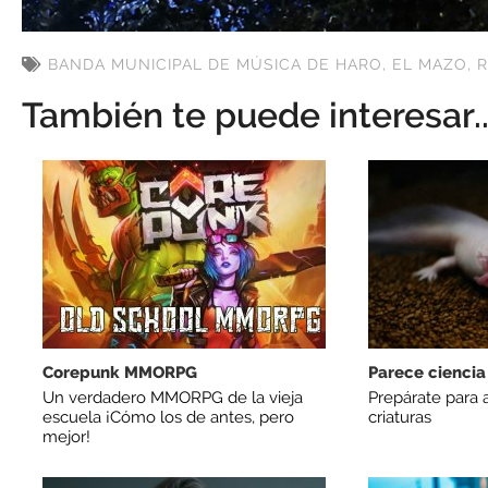
BANDA MUNICIPAL DE MÚSICA DE HARO
,
EL MAZO
,
R
También te puede interesar..
Corepunk MMORPG
Parece ciencia 
Un verdadero MMORPG de la vieja
Prepárate para 
escuela ¡Cómo los de antes, pero
criaturas
mejor!