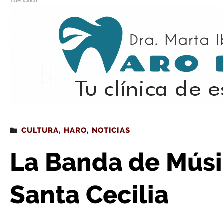
PUBLICIDAD
Estás leyendo
: La Banda de Música de Haro hon
CULTURA
,
HARO
,
NOTICIAS
La Banda de Músi
Santa Cecilia