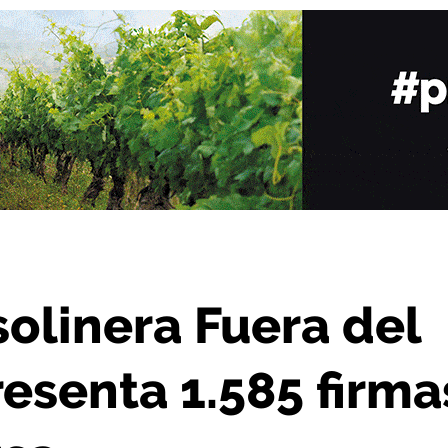
 presenta 1.585 firmas en apoyo a su causa
olinera Fuera del
esenta 1.585 firma