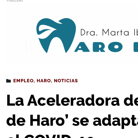
PUBLICIDAD
Estás leyendo
: La Aceleradora de Empleo ‘Ciudad de Haro’ se
EMPLEO
,
HARO
,
NOTICIAS
La Aceleradora d
de Haro’ se adapt