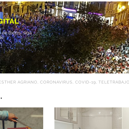
GITAL
 de todos, siga
le.
ESTHER AGRIANO
,
CORONAVIRUS
,
COVID-19
,
TELETRABAJ
.