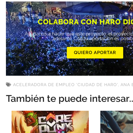
COLABORA CON HARO DI
Ayúdanos a hacer que este proyecto, el proyecto
adelante. Con tu aportación es posib
QUIERO APORTAR
ACELERADORA DE EMPLEO 'CIUDAD DE HARO'
,
ANA 
También te puede interesar..