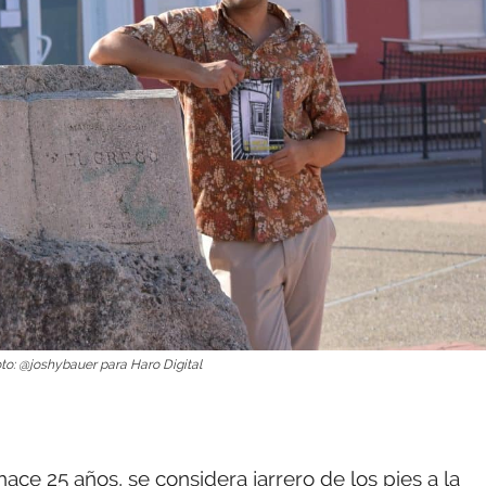
oto: @joshybauer para Haro Digital
ace 25 años, se considera jarrero de los pies a la