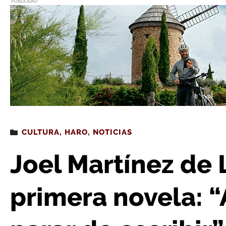
PUBLICIDAD
Estás leyendo
: Joel Martínez de Lagrán lanza su primera novela
CULTURA
,
HARO
,
NOTICIAS
Joel Martínez de 
primera novela: “