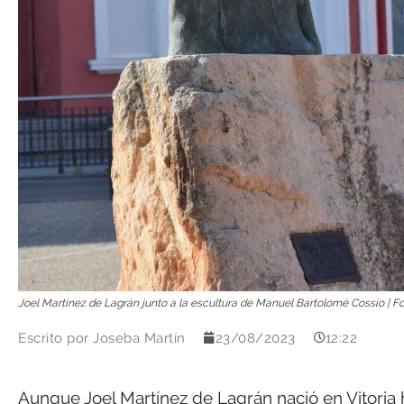
Joel Martínez de Lagrán junto a la escultura de Manuel Bartolomé Cossío | F
Escrito por
Joseba Martín
23/08/2023
12:22
Aunque Joel Martínez de Lagrán nació en Vitoria h