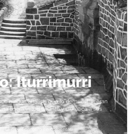
O
o: Iturrimurri
oce ningún análisis que lo demuestre, eran
a ligera virtud laxante y diurética a sus
¡Sé el primero en comentar!