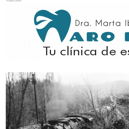
PUBLICIDAD
Estás leyendo
: Historias de Haro: Iturrimurri