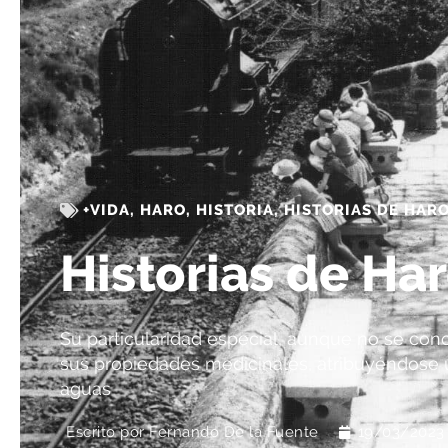
+VIDA
,
HARO
,
HISTORIA
,
HISTORIAS DE HAR
Historias de Har
Su particularidad especial, aunque no se con
sus propiedades medicinales, atribuyéndose un
aguas
Escrito por
Fernando De la Fuente
19/03/2023