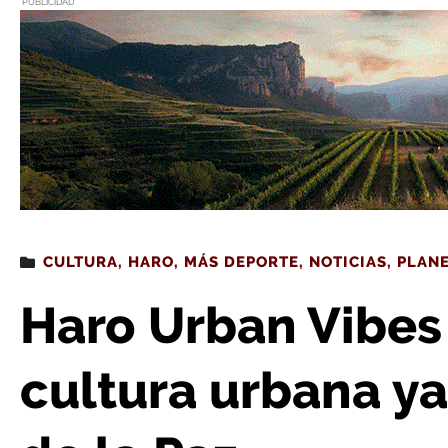
PUBLICIDAD
Estás leyendo
: Haro Urban Vibes Fest: el latido de la cultura
CULTURA
,
HARO
,
MÁS DEPORTE
,
NOTICIAS
,
PLAN
Haro Urban Vibes F
cultura urbana ya