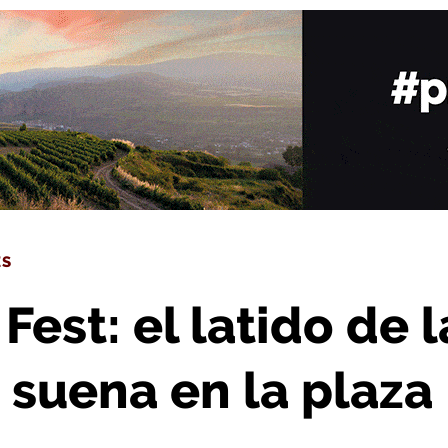
 urbana ya suena en la plaza de la Paz
ES
est: el latido de l
 suena en la plaza