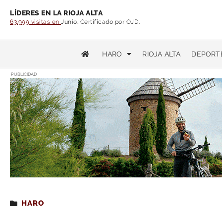
LÍDERES EN LA RIOJA ALTA
63.999 visitas en
Junio. Certificado por OJD.
HARO
RIOJA ALTA
DEPORT
PUBLICIDAD
Estás leyendo
: Haro se concentrará en repulsa p
HARO