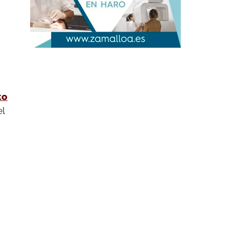
to
el