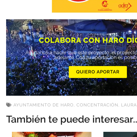
COLABORA CON HARO DI
Ayúdanos a hacer que este proyecto, el proyecto
adelante. Con tu aportación es posib
QUIERO APORTAR
AYUNTAMIENTO DE HARO
,
CONCENTRACIÓN
,
LAURA
También te puede interesar..