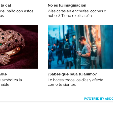
 la cal
No es tu imaginación
l del baño con estos
¿Ves caras en enchufes, coches o
jos
nubes? Tiene explicación
able
¿Sabes qué baja tu ánimo?
 simboliza la
Lo haces todos los días y afecta
mable
cómo te sientes
POWERED BY ADD