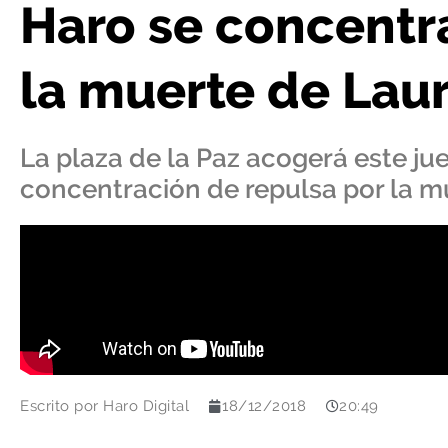
Haro se concentra
la muerte de Lau
La plaza de la Paz acogerá este ju
concentración de repulsa por la 
Escrito por
Haro Digital
18/12/2018
20:49