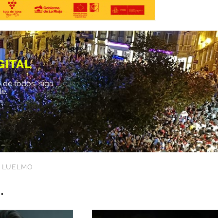
GITAL
 de todos, siga
le.
 LUELMO
.