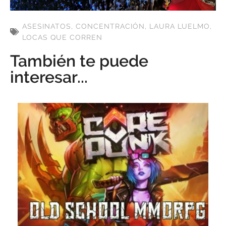
ASESINATOS
,
CONCENTRACIÓN
,
LAURA LUELMO
,
LOCAS QUE CORREN
También te puede
interesar...