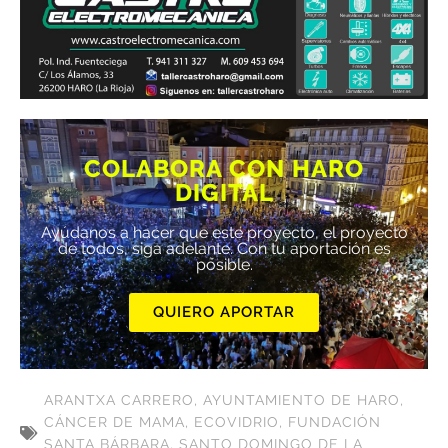
COLABORA CON HARO
DIGITAL
Ayúdanos a hacer que este proyecto, el proyecto
de todos, siga adelante. Con tu aportación es
posible.
QUIERO APORTAR
ARANTXA CARRERO
,
AYUNTAMIENTO DE HARO
,
CÁNCER DE MAMA
,
ECOVIDRIO
,
FUNDACIÓN
SANTA BÁRBARA
,
SANTO DOMINGO DE LA