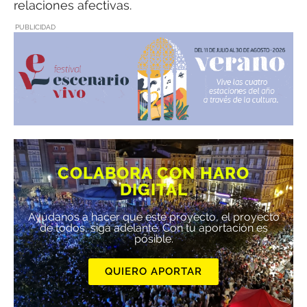
relaciones afectivas.
PUBLICIDAD
COLABORA CON HARO
DIGITAL
Ayúdanos a hacer que este proyecto, el proyecto
de todos, siga adelante. Con tu aportación es
posible.
QUIERO APORTAR