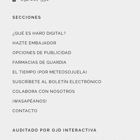
SECCIONES
¿QUÉ ES HARO DIGITAL?
HAZTE EMBAJADOR
OPCIONES DE PUBLICIDAD
FARMACIAS DE GUARDIA
EL TIEMPO (POR METEOSOJUELA)
SUSCRÍBETE AL BOLETÍN ELECTRÓNICO
COLABORA CON NOSOTROS
¡WASAPÉANOS!
CONTACTO
AUDITADO POR OJD INTERACTIVA
Este medio digital
ha certificado sus datos de audiencia
a través de
OJD Interactiva
con el apoyo del
Gobierno