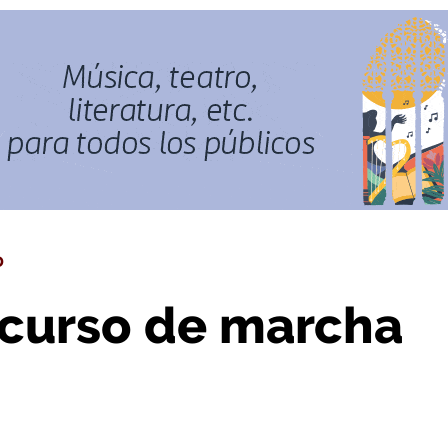
cha nórdica
D
 curso de marcha