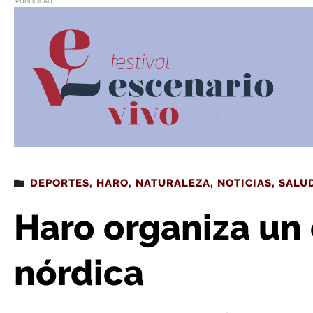
PUBLICIDAD
Estás leyendo
: Haro organiza un curso de mar
DEPORTES
,
HARO
,
NATURALEZA
,
NOTICIAS
,
SALU
Haro organiza un
nórdica