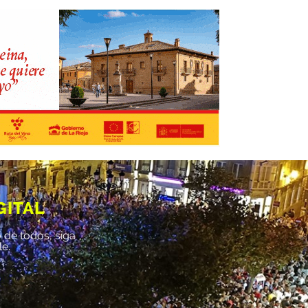
GITAL
 de todos, siga
le.