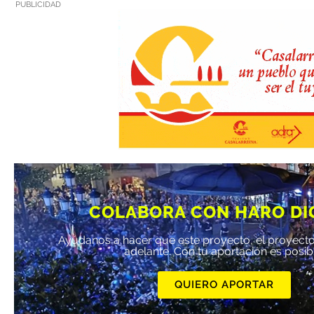
PUBLICIDAD
COLABORA CON HARO DI
Ayúdanos a hacer que este proyecto, el proyecto
adelante. Con tu aportación es posib
QUIERO APORTAR