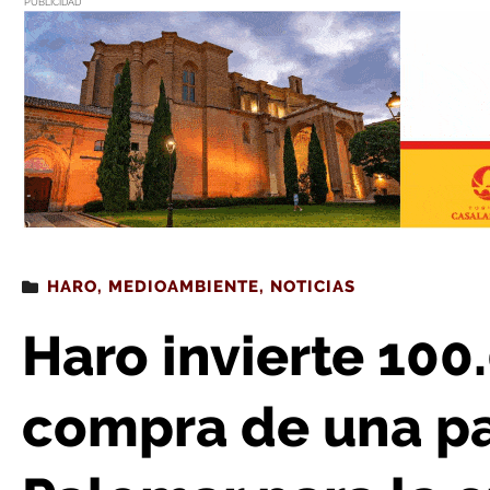
PUBLICIDAD
Estás leyendo
: Haro invierte 100.000 euros en la compra de una parcela en Ri
HARO
,
MEDIOAMBIENTE
,
NOTICIAS
Haro invierte 100
compra de una pa