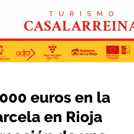
oja Palomar para la creación de una nueva zona verde
.000 euros en la
rcela en Rioja