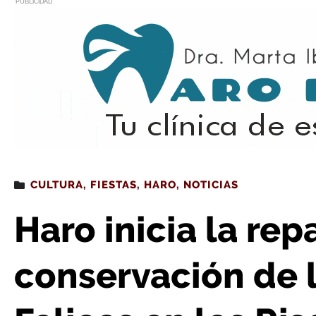
PUBLICIDAD
Estás leyendo
: Haro inicia la reparación y conservación de la escul
CULTURA
,
FIESTAS
,
HARO
,
NOTICIAS
Haro inicia la rep
conservación de 