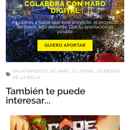
COLABORA CON HARO
DIGITAL
Ayúdanos a hacer que este proyecto, el proyecto
de todos, siga adelante. Con tu aportación es
posible.
QUIERO APORTAR
AYUNTAMIENTO DE HARO
,
EL FERIAL
,
GOBIERNO
DE LA RIOJA
También te puede
interesar...