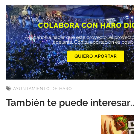
COLABORA CON HARO DI
Ayúdanos a hacer que este proyecto, el proyecto
adelante. Con tu aportación es posib
QUIERO APORTAR
AYUNTAMIENTO DE HARO
También te puede interesar..