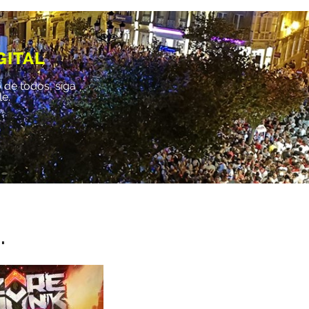
GITAL
 de todos, siga
le.
.