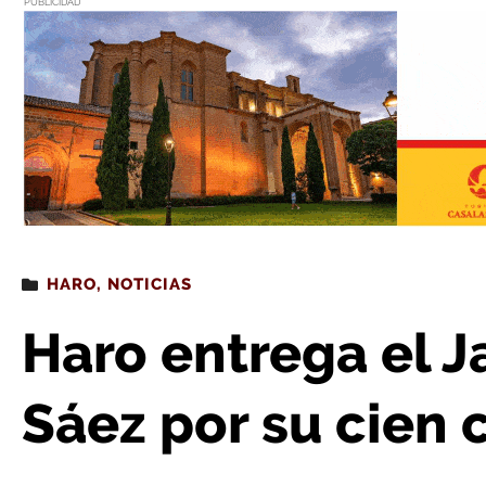
PUBLICIDAD
Estás leyendo
: Haro entrega el Jarro a Lucía Garc
HARO
,
NOTICIAS
Haro entrega el J
Sáez por su cien