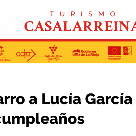
ía Sáez por su cien cumpleaños
arro a Lucía García
 cumpleaños