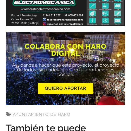
COLABORA CON HARO
DIGITAL
Ayúdanos a hacer que este proyecto, el proyecto
de todos, siga adelante. Con tu aportación es
posible.
QUIERO APORTAR
AYUNTAMIENTO DE HARO
También te puede