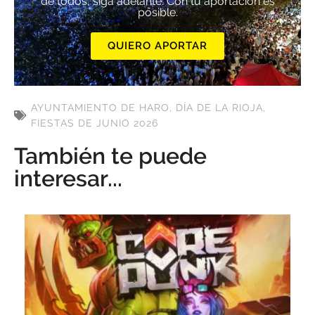
de todos, siga adelante. Con tu aportación es
posible.
QUIERO APORTAR
AYUNTAMIENTO DE HARO
,
DÍA DE LA RIOJA
,
FIESTAS DE JUNIO 2026
También te puede
interesar...