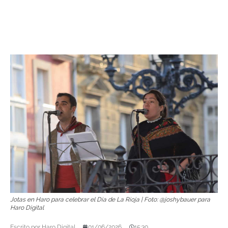
Jotas en Haro para celebrar el Día de La Rioja | Foto: @joshybauer para
Haro Digital
Escrito por
Haro Digital
01/06/2026
15:30