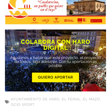
COLABORA CON HARO
DIGITAL
Ayúdanos a hacer que este proyecto, el proyecto
de todos, siga adelante. Con tu aportación es
posible.
QUIERO APORTAR
AYUNTAMIENTO DE HARO
,
EL FERIAL
,
EL MAZO
,
OCIO SPORT