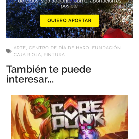
de todos, siga adelante. Con tu aportación es
posible.
QUIERO APORTAR
ARTE
,
CENTRO DE DÍA DE HARO
,
FUNDACIÓN
CAJA RIOJA
,
PINTURA
También te puede
interesar...