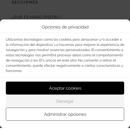
OPCIONES DE PUBLICIDAD
FARMACIAS DE GUARDIA
EL TIEMPO (POR METEOSOJUELA)
Opciones de privacidad
SUSCRÍBETE AL BOLETÍN ELECTRÓNICO
Utilizamos tecnologías como las cookies para almacenar y/o acceder a
COLABORA CON NOSOTROS
la información del dispositivo. Lo hacemos para mejorar la experiencia de
navegación y para mostrar anuncios personalizados. El consentimiento a
¡WASAPÉANOS!
estas tecnologías nos permitirá procesar datos como el comportamiento
de navegación o los ID's únicos en este sitio. No consentir o retirar el
CONTACTO
consentimiento, puede afectar negativamente a ciertas características y
funciones.
AUDITADO POR OJD INTERACTIVA
Aceptar cookies
Este medio digital
ha certificado sus datos de audiencia
a través de
OJD Interactiva
con el apoyo del
Gobierno
Denegar
de La Rioja.
Administrar opciones