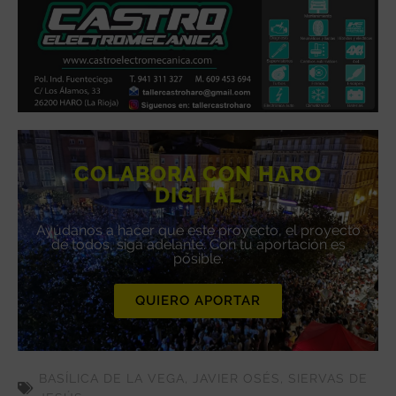
COLABORA CON HARO
DIGITAL
Ayúdanos a hacer que este proyecto, el proyecto
de todos, siga adelante. Con tu aportación es
posible.
QUIERO APORTAR
BASÍLICA DE LA VEGA
,
JAVIER OSÉS
,
SIERVAS DE