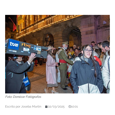
Foto: Donézar Fotógrafos
Escrito por
Joseba Martín
02/03/2025
10:01