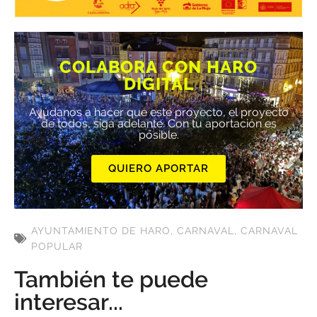
COLABORA CON HARO
DIGITAL
Ayúdanos a hacer que este proyecto, el proyecto
de todos, siga adelante. Con tu aportación es
posible.
QUIERO APORTAR
AYUNTAMIENTO DE HARO
,
CARNAVAL
,
CARNAVAL
POPULAR
También te puede
interesar...