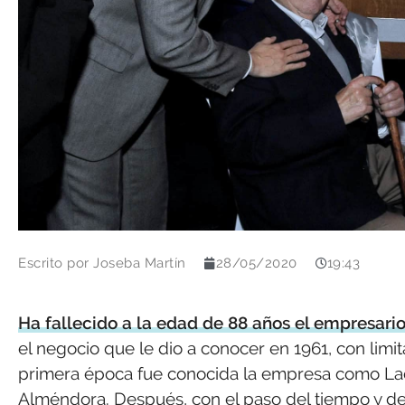
Escrito por
Joseba Martín
28/05/2020
19:43
Ha fallecido a la edad de 88 años el empresario
el negocio que le dio a conocer en 1961, con limi
primera época fue conocida la empresa como Lac
Alméndora. Después, con el paso del tiempo y de 