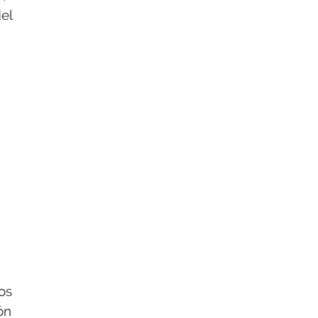
el
os
ón