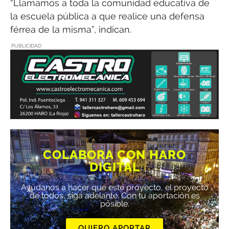
“Llamamos a toda la comunidad educativa de
la escuela pública a que realice una defensa
férrea de la misma”, indican.
PUBLICIDAD
COLABORA CON HARO
DIGITAL
Ayúdanos a hacer que este proyecto, el proyecto
de todos, siga adelante. Con tu aportación es
posible.
QUIERO APORTAR