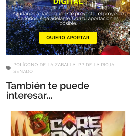
DIGITAL
Ayúdanos a hacer que este proyecto, el proyecto
de todos, siga adelante. Con tu aportación es
posible.
QUIERO APORTAR
POLÍGONO DE LA ZABALLA
,
PP DE LA RIOJA
,
SENADO
También te puede
interesar...